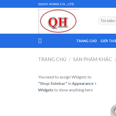
Skip
QUOC HUNG CO., LTD
to
content
TRANG CHỦ
GIỚI THI
TRANG CHỦ
/
SẢN PHẨM KHÁC
You need to assign Widgets to
"Shop Sidebar"
in
Appearance >
Widgets
to show anything here