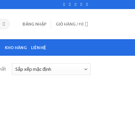
ĐĂNG NHẬP
GIỎ HÀNG /
₫
0
KHO HÀNG
LIÊN HỆ
hất