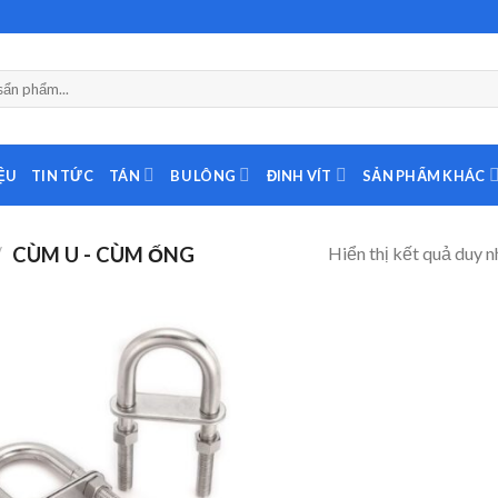
ỆU
TIN TỨC
TÁN
BU LÔNG
ĐINH VÍT
SẢN PHẨM KHÁC
Hiển thị kết quả duy n
/
CÙM U - CÙM ỐNG