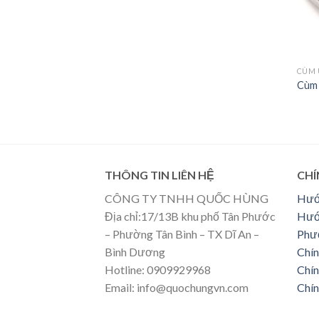
CÙM 
Cùm
THÔNG TIN LIÊN HỆ
CHÍ
CÔNG TY TNHH QUỐC HÙNG
Hướ
Địa chỉ:17/13B khu phố Tân Phước
Hướ
– Phường Tân Bình – TX Dĩ An –
Phư
Bình Dương
Chín
Hotline: 0909929968
Chín
Email: info@quochungvn.com
Chín