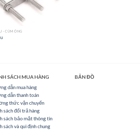
U - CÙM ỐNG
 u
NH SÁCH MUA HÀNG
BẢN ĐỒ
ng dẫn mua hàng
ng dẫn thanh toán
ơng thức vận chuyển
h sách đổi trả hàng
h sách bảo mật thông tin
h sách và qui định chung